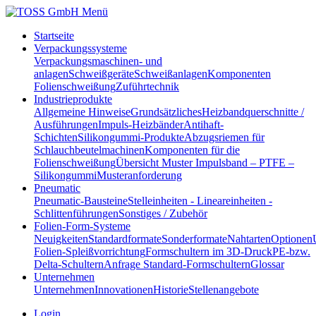
Menü
Startseite
Verpackungssysteme
Verpackungsmaschinen- und
anlagen
Schweißgeräte
Schweißanlagen
Komponenten
Folienschweißung
Zuführtechnik
Industrieprodukte
Allgemeine Hinweise
Grundsätzliches
Heizbandquerschnitte /
Ausführungen
Impuls-Heizbänder
Antihaft-
Schichten
Silikongummi-Produkte
Abzugsriemen für
Schlauchbeutelmachinen
Komponenten für die
Folienschweißung
Übersicht Muster Impulsband – PTFE –
Silikongummi
Musteranforderung
Pneumatic
Pneumatic-Bausteine
Stelleinheiten - Lineareinheiten -
Schlittenführungen
Sonstiges / Zubehör
Folien-Form-Systeme
Neuigkeiten
Standardformate
Sonderformate
Nahtarten
Optionen
Folien-Spleißvorrichtung
Formschultern im 3D-Druck
PE-bzw.
Delta-Schultern
Anfrage Standard-Formschultern
Glossar
Unternehmen
Unternehmen
Innovationen
Historie
Stellenangebote
Login